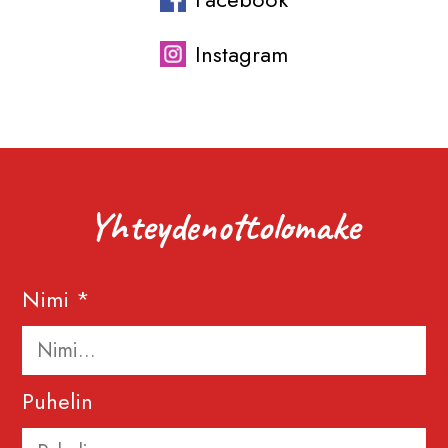
Instagram
Yhteydenottolomake
Nimi *
Puhelin